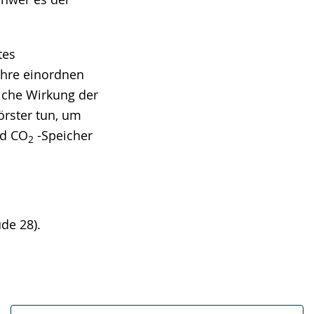
tes
ahre einordnen
lche Wirkung der
örster tun, um
nd CO
-Speicher
2
de 28).