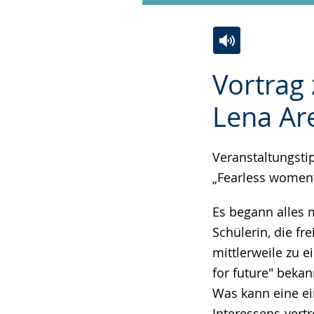
Zur
Aktiviere
Ein
Vortrag
Leichten
Audio-
Video
Sprache
Unterstützung.
in
Lena Ar
wechseln.
Deutscher
Gebärdensprach
Veranstaltungsti
wird
„Fearless women“
angezeigt.
Es begann alles 
Schülerin, die fre
mittlerweile zu 
for future" bekan
Was kann eine ein
Interessens-vert