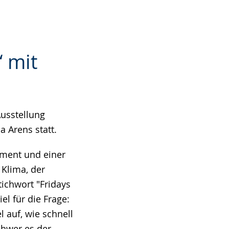
 mit
usstellung
a Arens statt.
ament und einer
 Klima, der
ichwort "Fridays
el für die Frage:
l auf, wie schnell
chwer es der