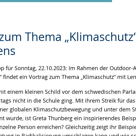
 zum Thema „Klimaschutz“
ens
e
pp für Sonntag, 22.10.2023: Im Rahmen der Outdoor-A
 findet ein Vortrag zum Thema „Klimaschutz“ mit Len
mit einem kleinen Schild vor dem schwedischen Parl
itags nicht in die Schule ging. Mit ihrem Streik für das
einer globalen Klimaschutzbewegung und unter dem St
nt wurde, ist Greta Thunberg ein inspirierendes Beispi
zelne Person erreichen? Gleichzeitig zeigt ihr Beispie
retung in Radikalisierung umschlagen kann und wie s