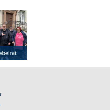
ebeirat
t
n