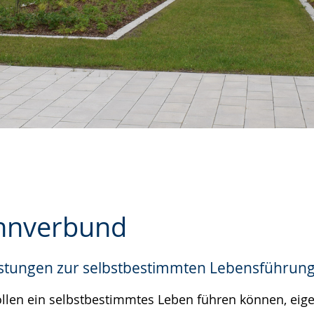
hnverbund
stungen zur selbstbestimmten Lebensführun
e
llen ein selbstbestimmtes Leben führen können, eig