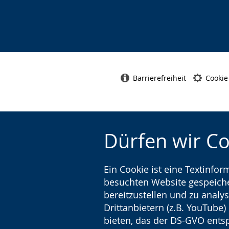
e
r
G
c
s
e
h
t
b
s
ü
ä
e
t
r
Barrierefreiheit
Cookie
l
z
d
n
u
e
.
n
n
g
s
Dürfen wir C
.
p
r
Ein Cookie ist eine Textinfo
a
besuchten Website gespeicher
c
bereitzustellen und zu analys
h
Drittanbietern (z.B. YouTube
e
bieten, das der DS-GVO entsp