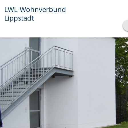
LWL-Wohnverbund
Lippstadt
Transkript anzeigen
Abspielen
Pausieren