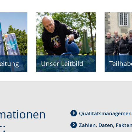
leitung
Unser Leitbild
Teilhab
rmationen
Qualitätsmanagemen
r:
Zahlen, Daten, Fakte