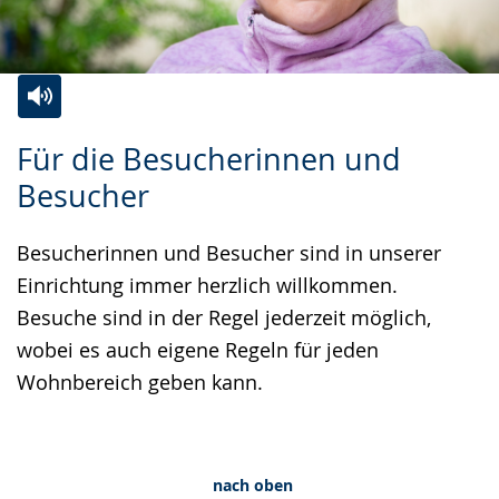
Zur
Aktiviere
Ein
Für die Besucherinnen und
Leichten
Audio-
Video
Besucher
Sprache
Unterstützung.
in
wechseln.
Deutscher
Besucherinnen und Besucher sind in unserer
Gebärdensprache
Einrichtung immer herzlich willkommen.
wird
Besuche sind in der Regel jederzeit möglich,
angezeigt.
wobei es auch eigene Regeln für jeden
Wohnbereich geben kann.
nach oben