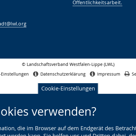
Öffentlichkeitsarbeit
.
adt@lwl.org
© Landschaftsverband Westfalen-Lippe (LWL)
Seitenabschluss
-Einstellungen
Datenschutzerklärung
Impressum
Se
Cookie-Einstellungen
ookies verwenden?
rmation, die im Browser auf dem Endgerät des Betracht
t werden kann. Sie helfen uns und Dritten dabei, den