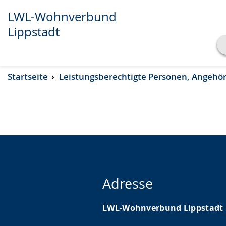
LWL-Wohnverbund
Lippstadt
Transkript anzeigen
Startseite
Leistungsberechtigte Personen, Angehöri
Abspielen
Pausieren
Adresse
LWL-Wohnverbund Lippstadt