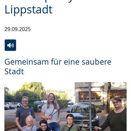
Lippstadt
29.09.2025
Zur
Aktiviere
Ein
Gemeinsam für eine saubere
Leichten
Audio-
Video
Stadt
Sprache
Unterstützung.
in
wechseln.
Deutscher
Gebärdensprache
wird
angezeigt.