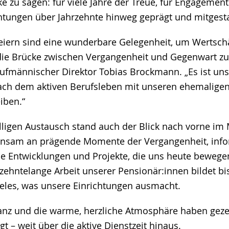
e zu sagen: für viele Jahre der Treue, für Engagement
chtungen über Jahrzehnte hinweg geprägt und mitgesta
eiern sind eine wunderbare Gelegenheit, um Wertsch
 die Brücke zwischen Vergangenheit und Gegenwart zu
ufmännischer Direktor Tobias Brockmann. „Es ist un
ach dem aktiven Berufsleben mit unseren ehemaligen
iben.“
igen Austausch stand auch der Blick nach vorne im M
insam an prägende Momente der Vergangenheit, info
le Entwicklungen und Projekte, die uns heute beweg
rzehntelange Arbeit unserer Pensionär:innen bildet bi
eles, was unsere Einrichtungen ausmacht.
nz und die warme, herzliche Atmosphäre haben geze
t – weit über die aktive Dienstzeit hinaus.