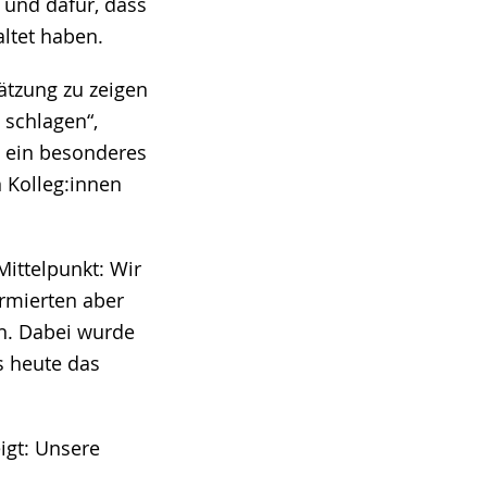
 und dafür, dass
ltet haben.
ätzung zu zeigen
 schlagen“,
s ein besonderes
 Kolleg:innen
ittelpunkt: Wir
rmierten aber
en. Dabei wurde
s heute das
igt: Unsere