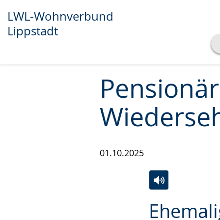
LWL-Wohnverbund
Lippstadt
Transkript anzeigen
Abspielen
Pausieren
Pensionär
Wiederseh
01.10.2025
Zur
Aktiviere
Ein
Ehemali
Leichten
Audio-
Video