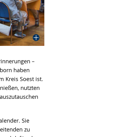
rinnerungen –
elborn haben
 Kreis Soest ist.
nießen, nutzten
n auszutauschen
alender. Sie
beitenden zu