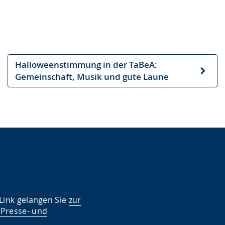
Halloweenstimmung in der TaBeA:
Nächster
Gemeinschaft, Musik und gute Laune
Artikel
 Link gelangen Sie
zur
 Presse- und