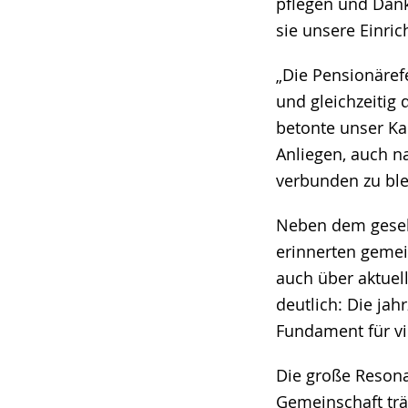
pflegen und Dank
sie unsere Einri
„Die Pensionäref
und gleichzeitig
betonte unser Ka
Anliegen, auch n
verbunden zu ble
Neben dem gesell
erinnerten geme
auch über aktuel
deutlich: Die jah
Fundament für vi
Die große Resona
Gemeinschaft träg